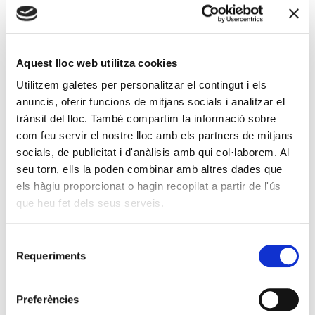
finalitat d’obtenir mesures únicament estadístiques que permetin
conèixer el nombre d’impressions de pàgines, el nombre de
visites als servidors web, l’ordre de visites, el punt d’accés, etc.
Aquest lloc web utilitza cookies
Utilitzem galetes per personalitzar el contingut i els
anuncis, oferir funcions de mitjans socials i analitzar el
LSSICE – Llei de Serveis de la Societat de la Informació i
trànsit del lloc. També compartim la informació sobre
Comerç Electrònic i la LOPD
com feu servir el nostre lloc amb els partners de mitjans
El tractament de les dades de caràcter personal, així com la
socials, de publicitat i d'anàlisis amb qui col·laborem. Al
tramesa de comunicacions fetes utilitzant mitjançant mitjans
seu torn, ells la poden combinar amb altres dades que
electrònics, es dues a terme amb conformitat a la Llei Orgànica
els hàgiu proporcionat o hagin recopilat a partir de l'ús
15/ 1999, de 13 de desembre, de Protecció de Dades de Caràcter
que heu fet dels seus serveis.
Personal i la Llei 34/ 2002, d’11 de juliol, de Serveis de la Societat
de la Informació i Comerç Electrònic.
Selecció
L’usuari accepta que la legislació aplicable i els jutjats i tribunals
Requeriments
de
competents per conèixer les divergències derivades de la
consentiment
interpretació o aplicació d’aquestes clàusules són els de l’Estat
Preferències
espanyol. American Lake Músic es reserva el dret a fer els canvis