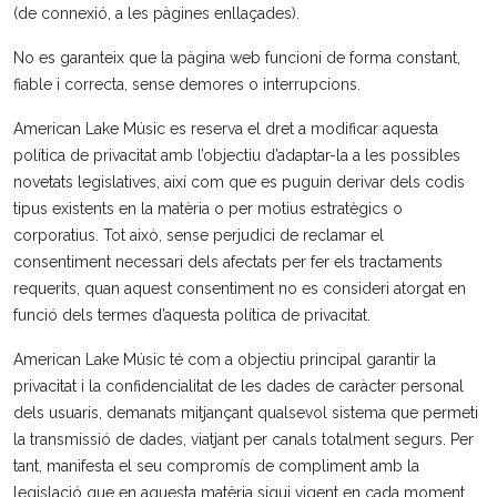
(de connexió, a les pàgines enllaçades).
No es garanteix que la pàgina web funcioni de forma constant,
fiable i correcta, sense demores o interrupcions.
American Lake Músic es reserva el dret a modificar aquesta
política de privacitat amb l’objectiu d’adaptar-la a les possibles
novetats legislatives, així com que es puguin derivar dels codis
tipus existents en la matèria o per motius estratègics o
corporatius. Tot això, sense perjudici de reclamar el
consentiment necessari dels afectats per fer els tractaments
requerits, quan aquest consentiment no es consideri atorgat en
funció dels termes d’aquesta política de privacitat.
American Lake Músic té com a objectiu principal garantir la
privacitat i la confidencialitat de les dades de caràcter personal
dels usuaris, demanats mitjançant qualsevol sistema que permeti
la transmissió de dades, viatjant per canals totalment segurs. Per
tant, manifesta el seu compromís de compliment amb la
legislació que en aquesta matèria sigui vigent en cada moment.