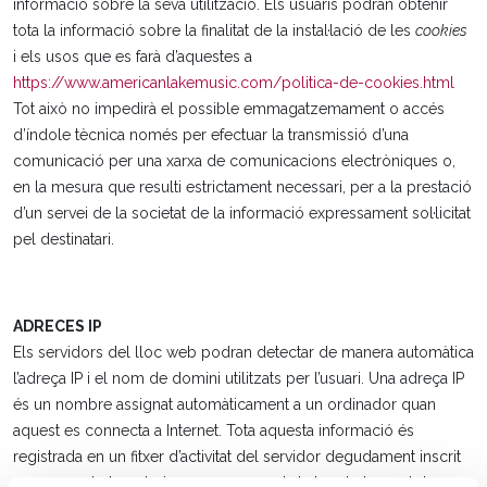
informació sobre la seva utilització. Els usuaris podran obtenir
tota la informació sobre la finalitat de la instal·lació de les
cookies
i els usos que es farà d’aquestes a
https://www.americanlakemusic.com/politica-de-cookies.html
Tot això no impedirà el possible emmagatzemament o accés
d’índole tècnica només per efectuar la transmissió d’una
comunicació per una xarxa de comunicacions electròniques o,
en la mesura que resulti estrictament necessari, per a la prestació
d’un servei de la societat de la informació expressament sol·licitat
pel destinatari.
ADRECES IP
Els servidors del lloc web podran detectar de manera automàtica
l’adreça IP i el nom de domini utilitzats per l’usuari. Una adreça IP
és un nombre assignat automàticament a un ordinador quan
aquest es connecta a Internet. Tota aquesta informació és
registrada en un fitxer d’activitat del servidor degudament inscrit
que permet el posterior processament de les dades amb la