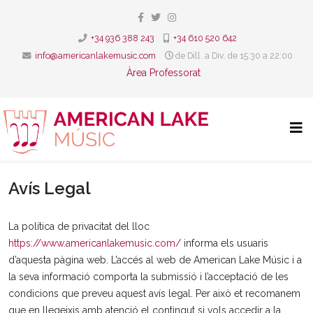
+34 936 388 243
+34 610 520 642
info@americanlakemusic.com
de Dill. a Div. de 15:30 a 22:00
Àrea Professorat
Avís Legal
La política de privacitat del lloc
https://www.americanlakemusic.com/
informa els usuaris
d’aquesta pàgina web. L’accés al web de American Lake Músic i a
la seva informació comporta la submissió i l’acceptació de les
condicions que preveu aquest avís legal. Per això et recomanem
que en llegeixis amb atenció el contingut si vols accedir a la