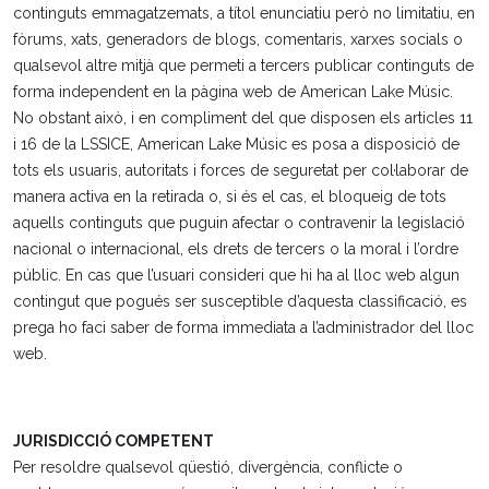
continguts emmagatzemats, a títol enunciatiu però no limitatiu, en
fòrums, xats, generadors de blogs, comentaris, xarxes socials o
qualsevol altre mitjà que permeti a tercers publicar continguts de
forma independent en la pàgina web de American Lake Músic.
No obstant això, i en compliment del que disposen els articles 11
i 16 de la LSSICE, American Lake Músic es posa a disposició de
tots els usuaris, autoritats i forces de seguretat per col·laborar de
manera activa en la retirada o, si és el cas, el bloqueig de tots
aquells continguts que puguin afectar o contravenir la legislació
nacional o internacional, els drets de tercers o la moral i l’ordre
públic. En cas que l’usuari consideri que hi ha al lloc web algun
contingut que pogués ser susceptible d’aquesta classificació, es
prega ho faci saber de forma immediata a l’administrador del lloc
web.
JURISDICCIÓ COMPETENT
Per resoldre qualsevol qüestió, divergència, conflicte o