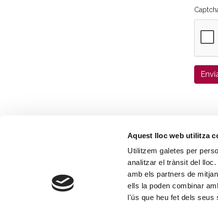
Captch
Envi
Aquest lloc web utilitza 
© 2026 American Lake Músic | Carrer 
Utilitzem galetes per person
analitzar el trànsit del ll
amb els partners de mitjans
ells la poden combinar amb
l'ús que heu fet dels seus 