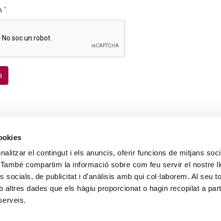
a
*
a
cookies
Castelldefels, 11 - 08850 Gavà | Telf.: 93 638 82 43 |
Avís Legal
|
Ma
alitzar el contingut i els anuncis, oferir funcions de mitjans soci
oc. També compartim la informació sobre com feu servir el nostre l
 socials, de publicitat i d'anàlisis amb qui col·laborem. Al seu to
 altres dades que els hàgiu proporcionat o hagin recopilat a part
serveis.