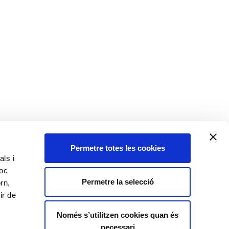
Permetre totes les cookies
pa Web
| Desenvolupat per
Imagium
als i
loc
Permetre la selecció
rn,
ir de
Només s’utilitzen cookies quan és
necessari