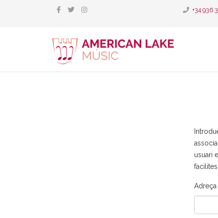
+34 936 
Introdu
associa
usuari e
facilite
Adreça