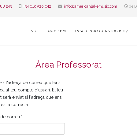
388 243
+34 610 520 642
info@americanlakemusic.com
de D
INICI
QUÈ FEM
INSCRIPCIÓ CURS 2026-27
Àrea Professorat
eix l'adreça de correu que tens
da al teu compte d'usuari. El teu
t serà enviat si l'adreça que ens
s és la correcta.
 de correu
*