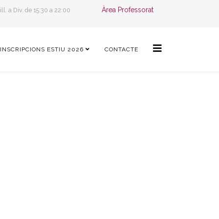
Àrea Professorat
ill. a Div. de 15:30 a 22:00
INSCRIPCIONS ESTIU 2026
CONTACTE